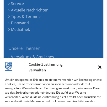
Service
Aktuelle Nachrichten
Tipps & Termine
Pinnwand
Mediathek
Unsere Themen
Verwaltung & Amtliches
Jugend, Familie & Gesundheit
Cookie-Zustimmung
Tourismus, Freizeit & Ökologie
verwalten
Kunst, Kultur & Musik
Um dir ein optimales Erlebnis zu bieten, verwenden wir Technologien wie
Wirtschaft & Verkehr
Cookies, um Geräteinformationen zu speichern und/oder darauf
zuzugreifen. Wenn du diesen Technologien zustimmst, können wir Daten
Senioren & Inklusion
wie das Surfverhalten oder eindeutige IDs auf dieser Website
verarbeiten. Wenn du deine Zustimmung nicht erteilst oder zurückziehst,
können bestimmte Merkmale und Funktionen beeinträchtigt werden.