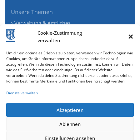
Unsere Themen
Verwaltung & Amtliches
Jugend, Familie & Gesundheit
Cookie-Zustimmung
Tourismus, Freizeit & Ökologie
verwalten
Kunst, Kultur & Musik
Um dir ein optimales Erlebnis zu bieten, verwenden wir Technologien wie
Wirtschaft & Verkehr
Cookies, um Geräteinformationen zu speichern und/oder darauf
zuzugreifen. Wenn du diesen Technologien zustimmst, können wir Daten
Senioren & Inklusion
wie das Surfverhalten oder eindeutige IDs auf dieser Website
verarbeiten. Wenn du deine Zustimmung nicht erteilst oder zurückziehst,
können bestimmte Merkmale und Funktionen beeinträchtigt werden.
Dienste verwalten
Akzeptieren
Ablehnen
Cookie-Richtlinie (EU)
Einstellungen ansehen
gestaltet & entwickelt mit