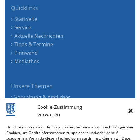
Quicklinks
Startseite
Service
Aktuelle Nachrichten
Tipps & Termine
Pinnwand
Mediathek
Unsere Themen
Verwaltung & Amtliches
Jugend, Familie & Gesundheit
Cookie-Zustimmung
Tourismus, Freizeit & Ökologie
verwalten
Kunst, Kultur & Musik
Um dir ein optimales Erlebnis zu bieten, verwenden wir Technologien wie
Wirtschaft & Verkehr
Cookies, um Geräteinformationen zu speichern und/oder darauf
zuzugreifen. Wenn du diesen Technologien zustimmst, können wir Daten
Senioren & Inklusion