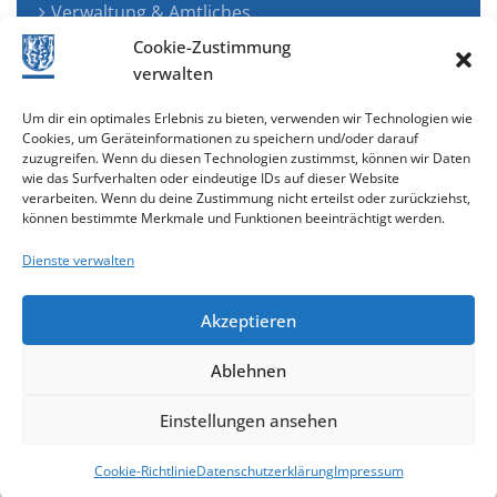
Verwaltung & Amtliches
Jugend, Familie & Gesundheit
Cookie-Zustimmung
Tourismus, Freizeit & Ökologie
verwalten
Kunst, Kultur & Musik
Um dir ein optimales Erlebnis zu bieten, verwenden wir Technologien wie
Wirtschaft & Verkehr
Cookies, um Geräteinformationen zu speichern und/oder darauf
zuzugreifen. Wenn du diesen Technologien zustimmst, können wir Daten
Senioren & Inklusion
wie das Surfverhalten oder eindeutige IDs auf dieser Website
verarbeiten. Wenn du deine Zustimmung nicht erteilst oder zurückziehst,
können bestimmte Merkmale und Funktionen beeinträchtigt werden.
Dienste verwalten
Akzeptieren
Ablehnen
Cookie-Richtlinie (EU)
Einstellungen ansehen
gestaltet & entwickelt mit
Cookie-Richtlinie
Datenschutzerklärung
Impressum