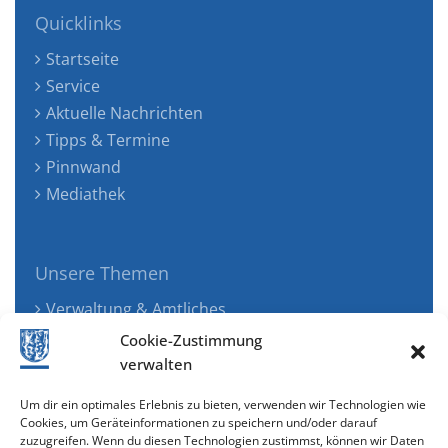
Quicklinks
Startseite
Service
Aktuelle Nachrichten
Tipps & Termine
Pinnwand
Mediathek
Unsere Themen
Verwaltung & Amtliches
Jugend, Familie & Gesundheit
Cookie-Zustimmung
Tourismus, Freizeit & Ökologie
verwalten
Kunst, Kultur & Musik
Um dir ein optimales Erlebnis zu bieten, verwenden wir Technologien wie
Wirtschaft & Verkehr
Cookies, um Geräteinformationen zu speichern und/oder darauf
zuzugreifen. Wenn du diesen Technologien zustimmst, können wir Daten
Senioren & Inklusion