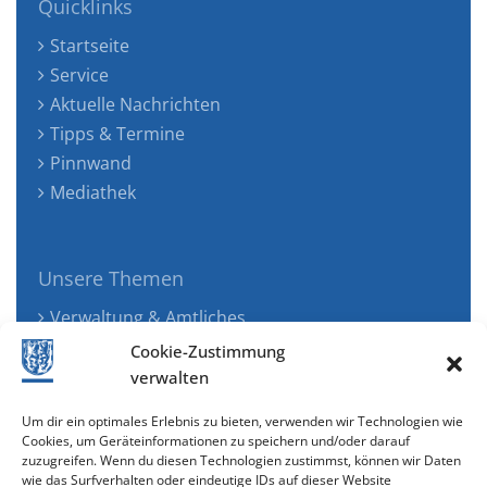
Quicklinks
Startseite
Service
Aktuelle Nachrichten
Tipps & Termine
Pinnwand
Mediathek
Unsere Themen
Verwaltung & Amtliches
Jugend, Familie & Gesundheit
Cookie-Zustimmung
Tourismus, Freizeit & Ökologie
verwalten
Kunst, Kultur & Musik
Um dir ein optimales Erlebnis zu bieten, verwenden wir Technologien wie
Wirtschaft & Verkehr
Cookies, um Geräteinformationen zu speichern und/oder darauf
zuzugreifen. Wenn du diesen Technologien zustimmst, können wir Daten
Senioren & Inklusion
wie das Surfverhalten oder eindeutige IDs auf dieser Website