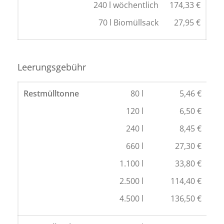
240 l wöchentlich
174,33 €
70 l Biomüllsack
27,95 €
Leerungsgebühr
Restmülltonne
80 l
5,46 €
120 l
6,50 €
240 l
8,45 €
660 l
27,30 €
1.100 l
33,80 €
2.500 l
114,40 €
4.500 l
136,50 €