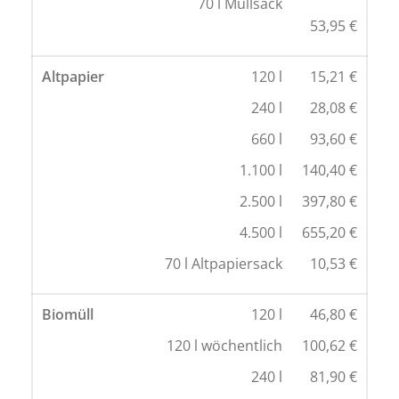
70 l Müllsack
53,95 €
Altpapier
120 l
15,21 €
240 l
28,08 €
660 l
93,60 €
1.100 l
140,40 €
2.500 l
397,80 €
4.500 l
655,20 €
70 l Altpapiersack
10,53 €
Biomüll
120 l
46,80 €
120 l wöchentlich
100,62 €
240 l
81,90 €