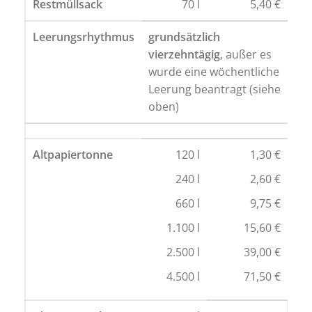
Restmüllsack
70 l
5,40 €
Leerungsrhythmus
grundsätzlich
vierzehntägig
, außer es
wurde eine wöchentliche
Leerung beantragt (siehe
oben)
Altpapiertonne
120 l
1,30 €
240 l
2,60 €
660 l
9,75 €
1.100 l
15,60 €
2.500 l
39,00 €
4.500 l
71,50 €