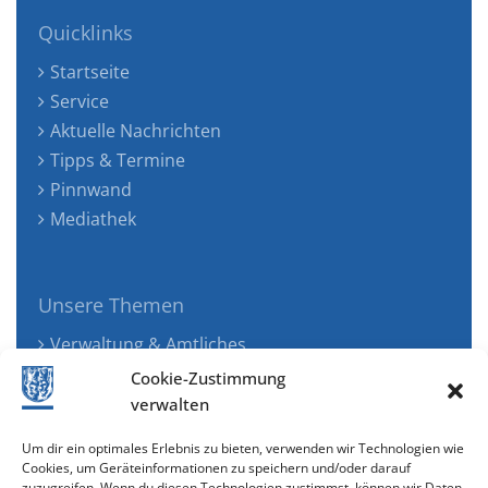
Quicklinks
Startseite
Service
Aktuelle Nachrichten
Tipps & Termine
Pinnwand
Mediathek
Unsere Themen
Verwaltung & Amtliches
Jugend, Familie & Gesundheit
Cookie-Zustimmung
Tourismus, Freizeit & Ökologie
verwalten
Kunst, Kultur & Musik
Um dir ein optimales Erlebnis zu bieten, verwenden wir Technologien wie
Wirtschaft & Verkehr
Cookies, um Geräteinformationen zu speichern und/oder darauf
zuzugreifen. Wenn du diesen Technologien zustimmst, können wir Daten