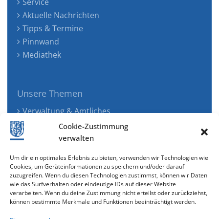
Service
Aktuelle Nachrichten
Tipps & Termine
Pinnwand
Mediathek
Unsere Themen
Verwaltung & Amtliches
Jugend, Familie & Gesundheit
Cookie-Zustimmung
Tourismus, Freizeit & Ökologie
verwalten
Kunst, Kultur & Musik
Um dir ein optimales Erlebnis zu bieten, verwenden wir Technologien wie
Wirtschaft & Verkehr
Cookies, um Geräteinformationen zu speichern und/oder darauf
zuzugreifen. Wenn du diesen Technologien zustimmst, können wir Daten
Senioren & Inklusion
wie das Surfverhalten oder eindeutige IDs auf dieser Website
verarbeiten. Wenn du deine Zustimmung nicht erteilst oder zurückziehst,
können bestimmte Merkmale und Funktionen beeinträchtigt werden.