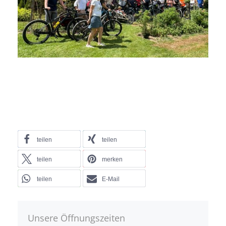
teilen
teilen
teilen
merken
teilen
E-Mail
Unsere Öffnungszeiten