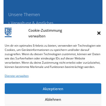
Unsere Themen
Verwaltung & Amtliches
Jugend, Familie & Gesundheit
Cookie-Zustimmung
Tourismus, Freizeit & Ökologie
verwalten
Kunst, Kultur & Musik
Um dir ein optimales Erlebnis zu bieten, verwenden wir Technologien wie
Wirtschaft & Verkehr
Cookies, um Geräteinformationen zu speichern und/oder darauf
zuzugreifen. Wenn du diesen Technologien zustimmst, können wir Daten
Senioren & Inklusion
wie das Surfverhalten oder eindeutige IDs auf dieser Website
verarbeiten. Wenn du deine Zustimmung nicht erteilst oder zurückziehst,
können bestimmte Merkmale und Funktionen beeinträchtigt werden.
Dienste verwalten
Akzeptieren
Ablehnen
Cookie-Richtlinie (EU)