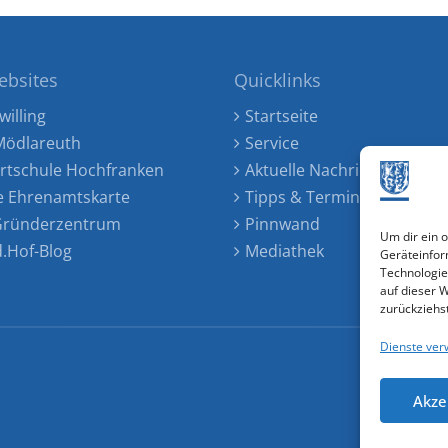
ebsites
Quicklinks
willing
Startseite
ödlareuth
Service
rtschule Hochfranken
Aktuelle Nachrichten
e Ehrenamtskarte
Tipps & Termine
 Gründerzentrum
Pinnwand
Um dir ein 
d.Hof-Blog
Mediathek
Geräteinfor
Technologie
auf dieser 
zurückziehs
Dienste ver
Akze