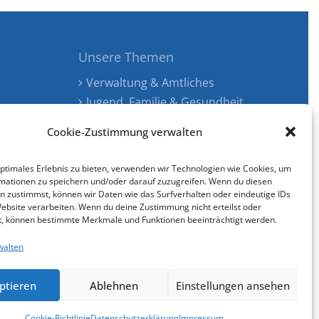
Unsere Themen
Verwaltung & Amtliches
Jugend, Familie & Gesundheit
Tourismus, Freizeit & Ökologie
Cookie-Zustimmung verwalten
Kunst, Kultur & Musik
Wirtschaft & Verkehr
optimales Erlebnis zu bieten, verwenden wir Technologien wie Cookies, um
Senioren & Inklusion
mationen zu speichern und/oder darauf zuzugreifen. Wenn du diesen
n zustimmst, können wir Daten wie das Surfverhalten oder eindeutige IDs
Website verarbeiten. Wenn du deine Zustimmung nicht erteilst oder
t, können bestimmte Merkmale und Funktionen beeinträchtigt werden.
walten
Cookie-Richtlinie (EU)
gestaltet & entwickelt mit
ptieren
Ablehnen
Einstellungen ansehen
Cookie-Richtlinie
Datenschutzerklärung
Impressum