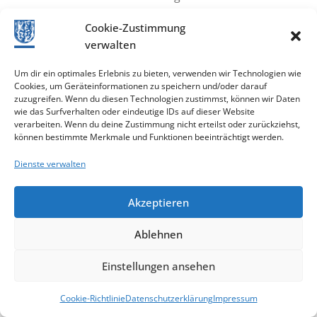
Terminen erweitert. Durch die Weiterentwicklung
Cookie-Zustimmung
des Terminvergabesystems können künftig mehr
verwalten
Termine angeboten werden als bisher. Kundinnen
und Kunden profitieren dadurch von einer
Um dir ein optimales Erlebnis zu bieten, verwenden wir Technologien wie
besseren Verfügbarkeit von Wunschterminen,
Cookies, um Geräteinformationen zu speichern und/oder darauf
zuzugreifen. Wenn du diesen Technologien zustimmst, können wir Daten
kurzen Wartezeiten und einer verlässlichen
wie das Surfverhalten oder eindeutige IDs auf dieser Website
Bearbeitung ihres Anliegens zum vereinbarten
verarbeiten. Wenn du deine Zustimmung nicht erteilst oder zurückziehst,
Zeitpunkt. Der Landkreis Hof empfiehlt deshalb,
können bestimmte Merkmale und Funktionen beeinträchtigt werden.
Zulassungsvorgänge möglichst vorab online zu
Dienste verwalten
terminieren. Die Terminbuchung bietet die größte
Planungssicherheit und ermöglicht […]
Akzeptieren
Vorherige
1
2
3
…
112
Ablehnen
Nächste
Einstellungen ansehen
Cookie-Richtlinie
Datenschutzerklärung
Impressum