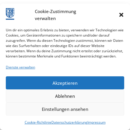
Gesundheitliche Beratung nach § 10
Cookie-Zustimmung
verwalten
ProstSchG
Um dir ein optimales Erlebnis zu bieten, verwenden wir Technologien wie
Gesundheitliche Beratung nach § 10 ProstSchG
Cookies, um Geräteinformationen zu speichern und/oder darauf
zuzugreifen. Wenn du diesen Technologien zustimmst, können wir Daten
Für Sie zuständig: Frau Kilgert Telefon: 09281 721-
wie das Surfverhalten oder eindeutige IDs auf dieser Website
21 Telefax: 09281 16873 E-Mail:
verarbeiten. Wenn du deine Zustimmung nicht erteilst oder zurückziehst,
können bestimmte Merkmale und Funktionen beeinträchtigt werden.
sarah.kilgert@landkreis-hof.de Fachbereich: 303
Gebäude: Theaterstraße 8, 95028 Hof, Raum Nr. 4
Dienste verwalten
zurück Frau Hering Telefon: 09281 721-29 Telefax:
09281 16873 E-Mail: tanja.hering@landkreis-hof.de
Akzeptieren
Fachbereich: 303 Gebäude: Theaterstraße 8,
95028 Hof, Raum Nr. 3 zurück Formulare:
Ablehnen
Grundsicherung Anzeigepflicht gemäß § 40 AwSV
Online-Antrag Sperrmüllabfuhr Fischotter
Einstellungen ansehen
Altlastenkataster Anzeige LM-Bedarfsgegenstände
Antrag auf Bewilligung einer Ausnahme vom
Cookie-Richtlinie
Datenschutzerklärung
Impressum