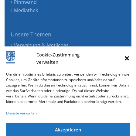
Pinnwand
Mediathek
Unsere Themen
Verwaltung & Amtliches
Jugend, Familie & Gesundheit
Cookie-Zustimmung
Tourismus, Freizeit & Ökologie
verwalten
Kunst, Kultur & Musik
Um dir ein optimales Erlebnis zu bieten, verwenden wir Technologien wie
Wirtschaft & Verkehr
Cookies, um Geräteinformationen zu speichern und/oder darauf
zuzugreifen. Wenn du diesen Technologien zustimmst, können wir Daten
Senioren & Inklusion
wie das Surfverhalten oder eindeutige IDs auf dieser Website
verarbeiten. Wenn du deine Zustimmung nicht erteilst oder zurückziehst,
können bestimmte Merkmale und Funktionen beeinträchtigt werden.
Dienste verwalten
Akzeptieren