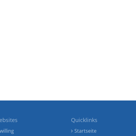
ebsites
Quicklinks
willing
Startseite