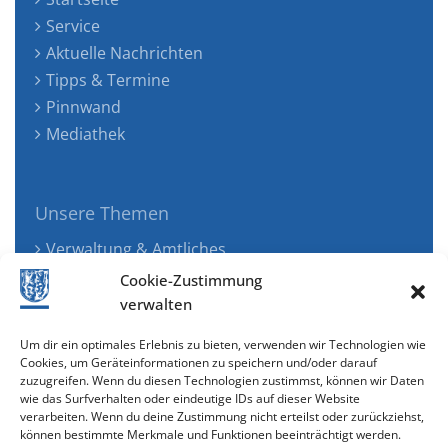
Service
Aktuelle Nachrichten
Tipps & Termine
Pinnwand
Mediathek
Unsere Themen
Verwaltung & Amtliches
Jugend, Familie & Gesundheit
Cookie-Zustimmung
Tourismus, Freizeit & Ökologie
verwalten
Kunst, Kultur & Musik
Um dir ein optimales Erlebnis zu bieten, verwenden wir Technologien wie
Wirtschaft & Verkehr
Cookies, um Geräteinformationen zu speichern und/oder darauf
zuzugreifen. Wenn du diesen Technologien zustimmst, können wir Daten
Senioren & Inklusion
wie das Surfverhalten oder eindeutige IDs auf dieser Website
verarbeiten. Wenn du deine Zustimmung nicht erteilst oder zurückziehst,
können bestimmte Merkmale und Funktionen beeinträchtigt werden.