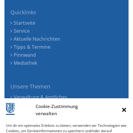
Quicklinks
Startseite
Service
Aktuelle Nachrichten
Tipps & Termine
Pinnwand
Mediathek
Unsere Themen
Verwaltung & Amtliches
Jugend, Familie & Gesundheit
Cookie-Zustimmung
Tourismus, Freizeit & Ökologie
verwalten
Kunst, Kultur & Musik
Um dir ein optimales Erlebnis zu bieten, verwenden wir Technologien wie
Wirtschaft & Verkehr
Cookies, um Geräteinformationen zu speichern und/oder darauf