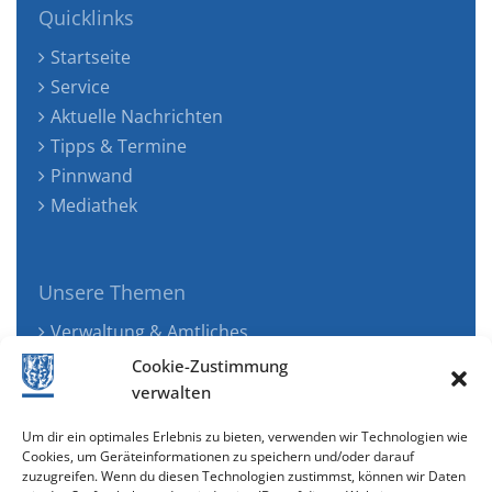
Quicklinks
Startseite
Service
Aktuelle Nachrichten
Tipps & Termine
Pinnwand
Mediathek
Unsere Themen
Verwaltung & Amtliches
Jugend, Familie & Gesundheit
Cookie-Zustimmung
Tourismus, Freizeit & Ökologie
verwalten
Kunst, Kultur & Musik
Um dir ein optimales Erlebnis zu bieten, verwenden wir Technologien wie
Wirtschaft & Verkehr
Cookies, um Geräteinformationen zu speichern und/oder darauf
zuzugreifen. Wenn du diesen Technologien zustimmst, können wir Daten
Senioren & Inklusion