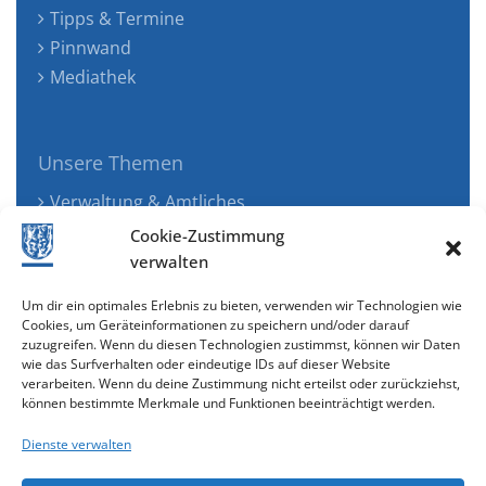
Tipps & Termine
Pinnwand
Mediathek
Unsere Themen
Verwaltung & Amtliches
Jugend, Familie & Gesundheit
Cookie-Zustimmung
Tourismus, Freizeit & Ökologie
verwalten
Kunst, Kultur & Musik
Um dir ein optimales Erlebnis zu bieten, verwenden wir Technologien wie
Wirtschaft & Verkehr
Cookies, um Geräteinformationen zu speichern und/oder darauf
zuzugreifen. Wenn du diesen Technologien zustimmst, können wir Daten
Senioren & Inklusion
wie das Surfverhalten oder eindeutige IDs auf dieser Website
verarbeiten. Wenn du deine Zustimmung nicht erteilst oder zurückziehst,
können bestimmte Merkmale und Funktionen beeinträchtigt werden.
Dienste verwalten