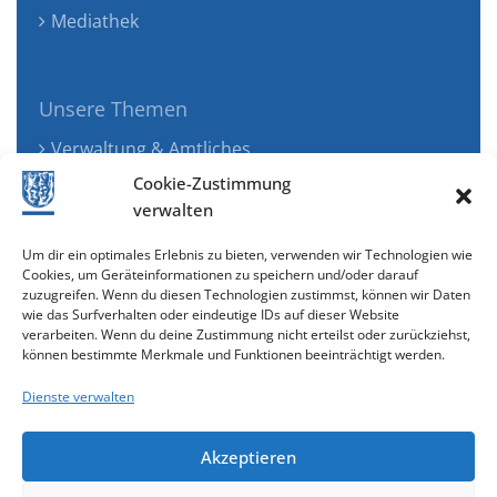
Mediathek
Unsere Themen
Verwaltung & Amtliches
Jugend, Familie & Gesundheit
Cookie-Zustimmung
Tourismus, Freizeit & Ökologie
verwalten
Kunst, Kultur & Musik
Um dir ein optimales Erlebnis zu bieten, verwenden wir Technologien wie
Wirtschaft & Verkehr
Cookies, um Geräteinformationen zu speichern und/oder darauf
zuzugreifen. Wenn du diesen Technologien zustimmst, können wir Daten
Senioren & Inklusion
wie das Surfverhalten oder eindeutige IDs auf dieser Website
verarbeiten. Wenn du deine Zustimmung nicht erteilst oder zurückziehst,
können bestimmte Merkmale und Funktionen beeinträchtigt werden.
Dienste verwalten
Akzeptieren