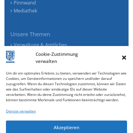
Pinnwand
Mediathek
Unsere Themen
Verwaltung & Amtliches
Jugend, Familie & Gesundheit
Cookie-Zustimmung
Tourismus, Freizeit & Ökologie
verwalten
Kunst, Kultur & Musik
Um dir ein optimales Erlebnis zu bieten, verwenden wir Technologien wie
Wirtschaft & Verkehr
Cookies, um Geräteinformationen zu speichern und/oder darauf
zuzugreifen. Wenn du diesen Technologien zustimmst, können wir Daten
Senioren & Inklusion
wie das Surfverhalten oder eindeutige IDs auf dieser Website
verarbeiten. Wenn du deine Zustimmung nicht erteilst oder zurückziehst,
können bestimmte Merkmale und Funktionen beeinträchtigt werden.
Dienste verwalten
Akzeptieren