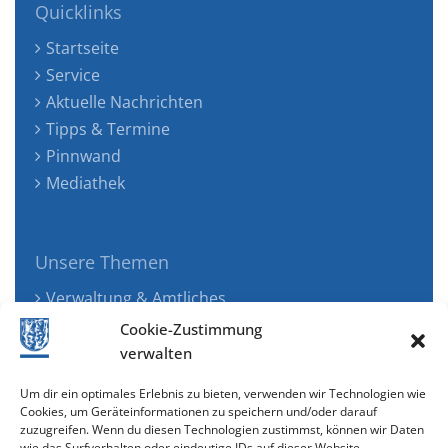
Quicklinks
Startseite
Service
Aktuelle Nachrichten
Tipps & Termine
Pinnwand
Mediathek
Unsere Themen
Verwaltung & Amtliches
Jugend, Familie & Gesundheit
Cookie-Zustimmung
Tourismus, Freizeit & Ökologie
verwalten
Kunst, Kultur & Musik
Um dir ein optimales Erlebnis zu bieten, verwenden wir Technologien wie
Wirtschaft & Verkehr
Cookies, um Geräteinformationen zu speichern und/oder darauf
zuzugreifen. Wenn du diesen Technologien zustimmst, können wir Daten
Senioren & Inklusion
wie das Surfverhalten oder eindeutige IDs auf dieser Website