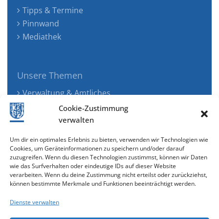
Tipps & Termine
Pinnwand
Mediathek
Unsere Themen
Verwaltung & Amtliches
Jugend, Familie & Gesundheit
Cookie-Zustimmung
Tourismus, Freizeit & Ökologie
verwalten
Kunst, Kultur & Musik
Um dir ein optimales Erlebnis zu bieten, verwenden wir Technologien wie
Wirtschaft & Verkehr
Cookies, um Geräteinformationen zu speichern und/oder darauf
zuzugreifen. Wenn du diesen Technologien zustimmst, können wir Daten
Senioren & Inklusion
wie das Surfverhalten oder eindeutige IDs auf dieser Website
verarbeiten. Wenn du deine Zustimmung nicht erteilst oder zurückziehst,
können bestimmte Merkmale und Funktionen beeinträchtigt werden.
Dienste verwalten