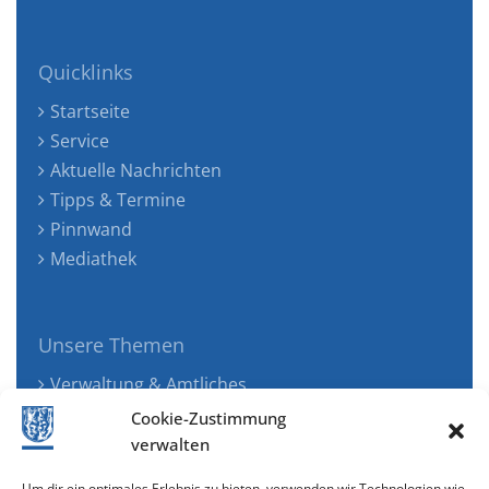
Quicklinks
Startseite
Service
Aktuelle Nachrichten
Tipps & Termine
Pinnwand
Mediathek
Unsere Themen
Verwaltung & Amtliches
Jugend, Familie & Gesundheit
Cookie-Zustimmung
Tourismus, Freizeit & Ökologie
verwalten
Kunst, Kultur & Musik
Um dir ein optimales Erlebnis zu bieten, verwenden wir Technologien wie