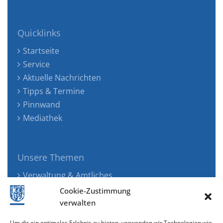
Quicklinks
Startseite
Service
Aktuelle Nachrichten
Tipps & Termine
Pinnwand
Mediathek
Unsere Themen
Verwaltung & Amtliches
Jugend, Familie & Gesundheit
Cookie-Zustimmung
Tourismus, Freizeit & Ökologie
verwalten
Kunst, Kultur & Musik
Um dir ein optimales Erlebnis zu bieten, verwenden wir Technologien wie