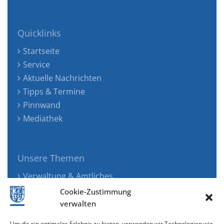
Quicklinks
Startseite
Service
Aktuelle Nachrichten
Tipps & Termine
Pinnwand
Mediathek
Unsere Themen
Verwaltung & Amtliches
Jugend, Familie & Gesundheit
Cookie-Zustimmung
Tourismus, Freizeit & Ökologie
verwalten
Kunst, Kultur & Musik
Um dir ein optimales Erlebnis zu bieten, verwenden wir Technologien wie