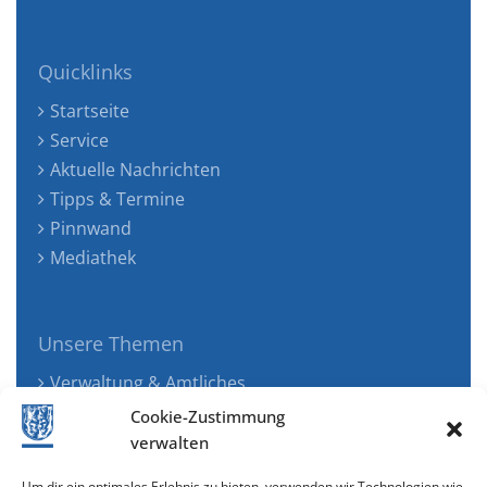
Quicklinks
Startseite
Service
Aktuelle Nachrichten
Tipps & Termine
Pinnwand
Mediathek
Unsere Themen
Verwaltung & Amtliches
Jugend, Familie & Gesundheit
Cookie-Zustimmung
Tourismus, Freizeit & Ökologie
verwalten
Kunst, Kultur & Musik
Um dir ein optimales Erlebnis zu bieten, verwenden wir Technologien wie