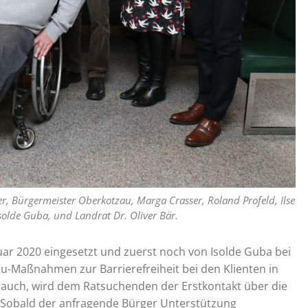
uer, Bürgermeister Oberkotzau, Marga Crasser, Roland Profeld, Ilse
Isolde Guba, und Landrat Dr. Oliver Bär.
r 2020 eingesetzt und zuerst noch von Isolde Guba bei
Maßnahmen zur Barrierefreiheit bei den Klienten in
r auch, wird dem Ratsuchenden der Erstkontakt über die
 Sobald der anfragende Bürger Unterstützung