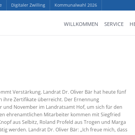
e
Digitaler Zwilling
Kommunalwahl 2026
WILLKOMMEN
SERVICE
H
mmt Verstärkung. Landrat Dr. Oliver Bär hat heute fünf
hre Zertifikate überreicht. Der Ernennung
r und November im Landratsamt Hof, um sich für den
uen ehrenamtlichen Mitarbeiter kommen mit Siegfried
 Knopf aus Selbitz, Roland Profeld aus Trogen und Marga
ätig werden. Landrat Dr. Oliver Bär: „Ich freue mich, dass