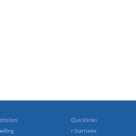
ebsites
Quicklinks
willing
Startseite