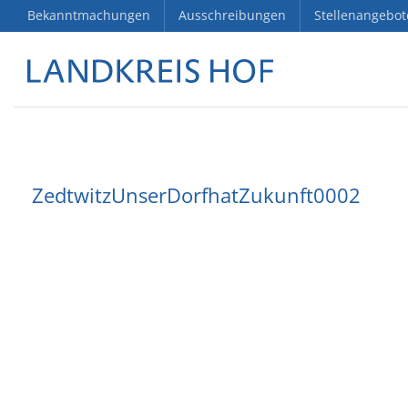
Bekanntmachungen
Ausschreibungen
Stellenangebot
ZedtwitzUnserDorfhatZukunft0002