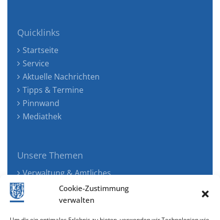
Quicklinks
Startseite
Service
Aktuelle Nachrichten
Tipps & Termine
Pinnwand
Mediathek
Unsere Themen
Verwaltung & Amtliches
Jugend, Familie & Gesundheit
Cookie-Zustimmung
Tourismus, Freizeit & Ökologie
verwalten
Kunst, Kultur & Musik
Um dir ein optimales Erlebnis zu bieten, verwenden wir Technologien wie