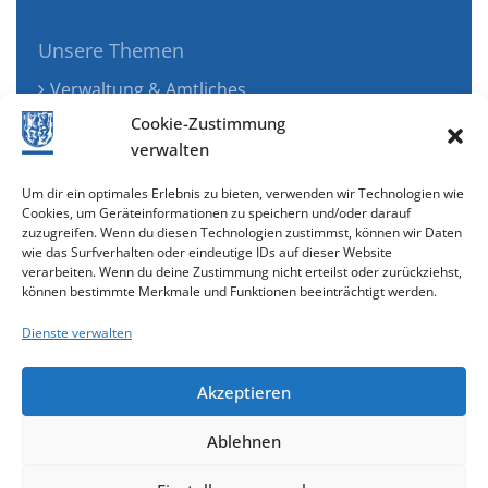
Unsere Themen
Verwaltung & Amtliches
Jugend, Familie & Gesundheit
Cookie-Zustimmung
Tourismus, Freizeit & Ökologie
verwalten
Kunst, Kultur & Musik
Um dir ein optimales Erlebnis zu bieten, verwenden wir Technologien wie
Wirtschaft & Verkehr
Cookies, um Geräteinformationen zu speichern und/oder darauf
zuzugreifen. Wenn du diesen Technologien zustimmst, können wir Daten
Senioren & Inklusion
wie das Surfverhalten oder eindeutige IDs auf dieser Website
verarbeiten. Wenn du deine Zustimmung nicht erteilst oder zurückziehst,
können bestimmte Merkmale und Funktionen beeinträchtigt werden.
Dienste verwalten
Akzeptieren
Ablehnen
Cookie-Richtlinie (EU)