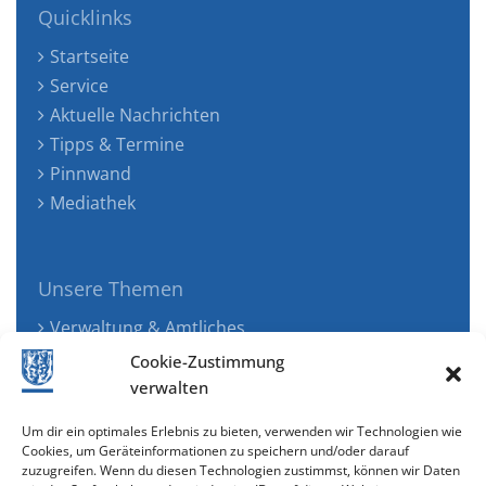
Quicklinks
Startseite
Service
Aktuelle Nachrichten
Tipps & Termine
Pinnwand
Mediathek
Unsere Themen
Verwaltung & Amtliches
Jugend, Familie & Gesundheit
Cookie-Zustimmung
Tourismus, Freizeit & Ökologie
verwalten
Kunst, Kultur & Musik
Um dir ein optimales Erlebnis zu bieten, verwenden wir Technologien wie
Wirtschaft & Verkehr
Cookies, um Geräteinformationen zu speichern und/oder darauf
zuzugreifen. Wenn du diesen Technologien zustimmst, können wir Daten
Senioren & Inklusion