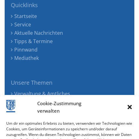
Quicklinks
Startseite
Service
Aktuelle Nachrichten
Tipps & Termine
Pinnwand
Mediathek
Unsere Themen
Verwaltung & Amtliches
Jugend, Familie & Gesundheit
Cookie-Zustimmung
Tourismus, Freizeit & Ökologie
verwalten
Kunst, Kultur & Musik
Um dir ein optimales Erlebnis zu bieten, verwenden wir Technologien wie
Wirtschaft & Verkehr
Cookies, um Geräteinformationen zu speichern und/oder darauf
zuzugreifen. Wenn du diesen Technologien zustimmst, können wir Daten
Senioren & Inklusion