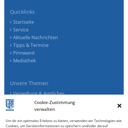
Quicklinks
Startseite
Service
Aktuelle Nachrichten
Tipps & Termine
Pinnwand
Mediathek
Unsere Themen
Verwaltung & Amtliches
Jugend, Familie & Gesundheit
Cookie-Zustimmung
Tourismus, Freizeit & Ökologie
verwalten
Kunst, Kultur & Musik
Um dir ein optimales Erlebnis zu bieten, verwenden wir Technologien wie
Wirtschaft & Verkehr
Cookies, um Geräteinformationen zu speichern und/oder darauf