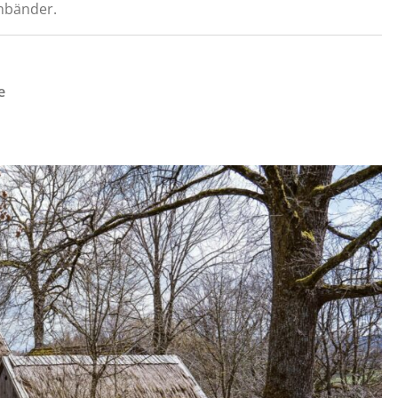
mbänder.
e