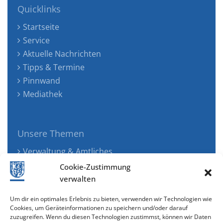
Quicklinks
Startseite
Service
Aktuelle Nachrichten
Tipps & Termine
Pinnwand
Mediathek
Unsere Themen
Verwaltung & Amtliches
Jugend, Familie & Gesundheit
Cookie-Zustimmung
Tourismus, Freizeit & Ökologie
verwalten
Kunst, Kultur & Musik
Um dir ein optimales Erlebnis zu bieten, verwenden wir Technologien wie
Wirtschaft & Verkehr
Cookies, um Geräteinformationen zu speichern und/oder darauf
zuzugreifen. Wenn du diesen Technologien zustimmst, können wir Daten
Senioren & Inklusion