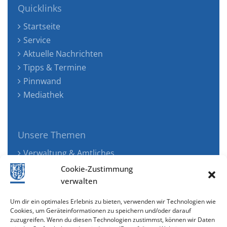
Quicklinks
Startseite
Service
Aktuelle Nachrichten
Tipps & Termine
Pinnwand
Mediathek
Unsere Themen
Verwaltung & Amtliches
Jugend, Familie & Gesundheit
Cookie-Zustimmung
Tourismus, Freizeit & Ökologie
verwalten
Kunst, Kultur & Musik
Um dir ein optimales Erlebnis zu bieten, verwenden wir Technologien wie
Wirtschaft & Verkehr
Cookies, um Geräteinformationen zu speichern und/oder darauf
zuzugreifen. Wenn du diesen Technologien zustimmst, können wir Daten
Senioren & Inklusion