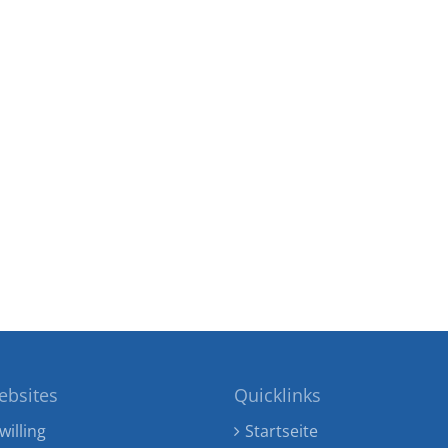
ebsites
Quicklinks
willing
Startseite