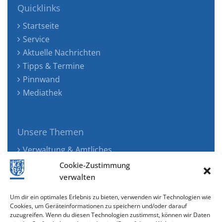
Quicklinks
Startseite
Service
Aktuelle Nachrichten
Tipps & Termine
Pinnwand
Mediathek
Unsere Themen
Verwaltung & Amtliches
Jugend, Familie & Gesundheit
Cookie-Zustimmung
Tourismus, Freizeit & Ökologie
verwalten
Kunst, Kultur & Musik
Um dir ein optimales Erlebnis zu bieten, verwenden wir Technologien wie
Wirtschaft & Verkehr
Cookies, um Geräteinformationen zu speichern und/oder darauf
zuzugreifen. Wenn du diesen Technologien zustimmst, können wir Daten
Senioren & Inklusion