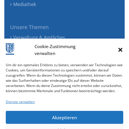
Mediathek
Unsere Themen
Verwaltung & Amtliches
Jugend, Familie & Gesundheit
Cookie-Zustimmung
Tourismus, Freizeit & Ökologie
verwalten
Kunst, Kultur & Musik
Um dir ein optimales Erlebnis zu bieten, verwenden wir Technologien wie
Wirtschaft & Verkehr
Cookies, um Geräteinformationen zu speichern und/oder darauf
zuzugreifen. Wenn du diesen Technologien zustimmst, können wir Daten
Senioren & Inklusion
wie das Surfverhalten oder eindeutige IDs auf dieser Website
verarbeiten. Wenn du deine Zustimmung nicht erteilst oder zurückziehst,
können bestimmte Merkmale und Funktionen beeinträchtigt werden.
Dienste verwalten
Akzeptieren