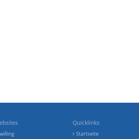
ebsites
Quicklinks
willing
Startseite