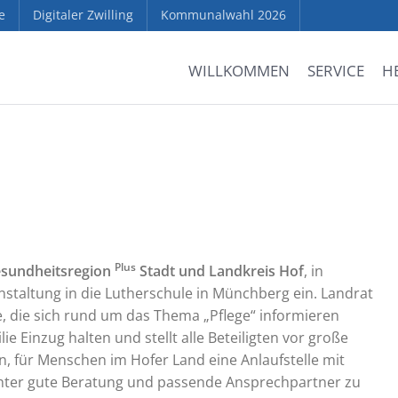
e
Digitaler Zwilling
Kommunalwahl 2026
WILLKOMMEN
SERVICE
H
Plus
sundheitsregion
Stadt und Landkreis Hof
, in
taltung in die Lutherschule in Münchberg ein. Landrat
, die sich rund um das Thema „Pflege“ informieren
ie Einzug halten und stellt alle Beteiligten vor große
in, für Menschen im Hofer Land eine Anlaufstelle mit
chter gute Beratung und passende Ansprechpartner zu