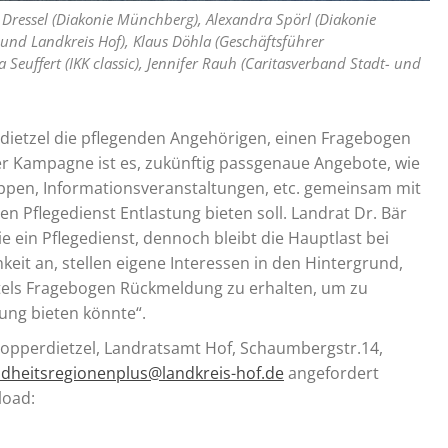
a Dressel (Diakonie Münchberg), Alexandra Spörl (Diakonie
und Landkreis Hof), Klaus Döhla (Geschäftsführer
Seuffert (IKK classic), Jennifer Rauh (Caritasverband Stadt- und
rdietzel die pflegenden Angehörigen, einen Fragebogen
er Kampagne ist es, zukünftig passgenaue Angebote, wie
ppen, Informationsveranstaltungen, etc. gemeinsam mit
 Pflegedienst Entlastung bieten soll. Landrat Dr. Bär
 ein Pflegedienst, dennoch bleibt die Hauptlast bei
hkeit an, stellen eigene Interessen in den Hintergrund,
ttels Fragebogen Rückmeldung zu erhalten, um zu
ung bieten könnte“.
opperdietzel, Landratsamt Hof, Schaumbergstr.14,
dheitsregionenplus@landkreis-hof.de
angefordert
load: