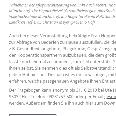
Teilnehmer der Pflegeveranstaltung von links nach rechts: Tin
Münchberg), Ute Hopperdietzel (Gesundheitsregion plus Stadt 
Volkshochschule Münchberg), Ina Hager (proSenio Hof), Sandra 
Landkreis Hof e.V.), Christian Meyer (proSenio Hof)
Auch bei dieser Veranstaltung bekräftigte Frau Hoppe
zur Abfrage von Bedarfen zu Hause auszufüllen. Ziel d
z.B. Gesundheitsangebote, Pflegekurse, Gesprächsgru
den Kooperationspartnern aufzubauen, die dem größten
fasste noch einmal zusammen, „zum Teil unterstützt Sie
Ihnen selbst. Sie nehmen dies oft als Selbstverständlic
geben Hobbies auf. Deshalb ist es umso wichtiger, mi
erfahren, welche passgenauen Angebote Ihnen Entlast
Der Fragebogen kann anonym bis 31.10.2019 bei Ute H
95032 Hof, Telefon: 09281/57-500 oder per Email
gesun
werden. Außerdem finden Sie ihn auch hier zum Down