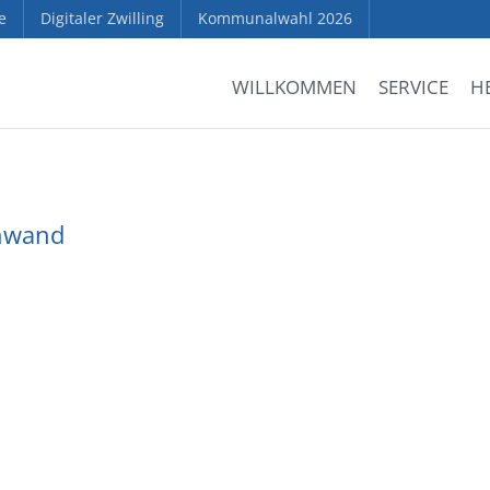
e
Digitaler Zwilling
Kommunalwahl 2026
WILLKOMMEN
SERVICE
H
nwand