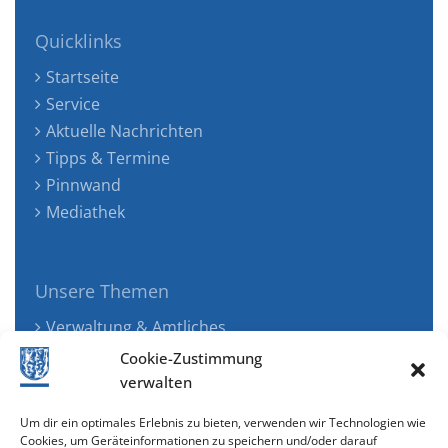
Quicklinks
Startseite
Service
Aktuelle Nachrichten
Tipps & Termine
Pinnwand
Mediathek
Unsere Themen
Verwaltung & Amtliches
Jugend, Familie & Gesundheit
Cookie-Zustimmung
Tourismus, Freizeit & Ökologie
verwalten
Kunst, Kultur & Musik
Um dir ein optimales Erlebnis zu bieten, verwenden wir Technologien wie
Wirtschaft & Verkehr
Cookies, um Geräteinformationen zu speichern und/oder darauf