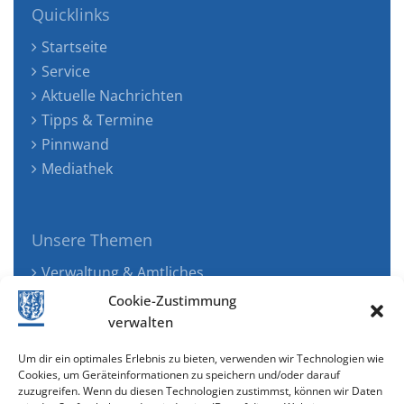
Quicklinks
Startseite
Service
Aktuelle Nachrichten
Tipps & Termine
Pinnwand
Mediathek
Unsere Themen
Verwaltung & Amtliches
Jugend, Familie & Gesundheit
Cookie-Zustimmung
Tourismus, Freizeit & Ökologie
verwalten
Kunst, Kultur & Musik
Um dir ein optimales Erlebnis zu bieten, verwenden wir Technologien wie
Wirtschaft & Verkehr
Cookies, um Geräteinformationen zu speichern und/oder darauf
zuzugreifen. Wenn du diesen Technologien zustimmst, können wir Daten
Senioren & Inklusion