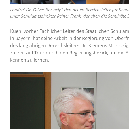
Landrat Dr. Oliver Bär heißt den neuen Bereichsleiter für Sch
links: Schulamtsdirektor Reiner Frank, daneben die Schulräte
Kuen, vorher Fachlicher Leiter des Staatlichen Schula
in Bayern, hat seine Arbeit in der Regierung von Ober
des langjährigen Bereichsleiters Dr. Klemens M. Brosig
zurzeit auf Tour durch den Regierungsbezirk, um die
kennen zu lernen.