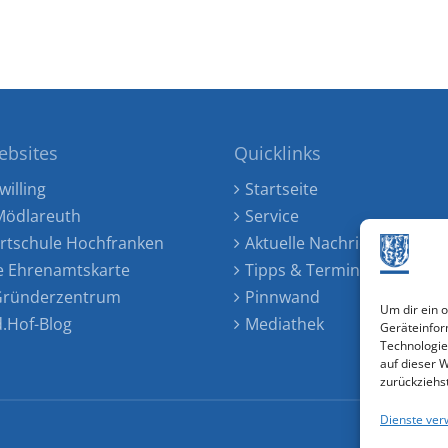
ebsites
Quicklinks
willing
Startseite
ödlareuth
Service
rtschule Hochfranken
Aktuelle Nachrichten
e Ehrenamtskarte
Tipps & Termine
 Gründerzentrum
Pinnwand
Um dir ein 
d.Hof-Blog
Mediathek
Geräteinfor
Technologie
auf dieser 
zurückziehs
Dienste ver