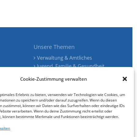
Unsere Themen
Verwaltung & Amtliches
Jugend, Familie & Gesundheit
Tourismus, Freizeit & Ökologie
Cookie-Zustimmung verwalten
Kunst, Kultur & Musik
Wirtschaft & Verkehr
optimales Erlebnis zu bieten, verwenden wir Technologien wie Cookies, um
Senioren & Inklusion
mationen zu speichern und/oder darauf zuzugreifen. Wenn du diesen
n zustimmst, können wir Daten wie das Surfverhalten oder eindeutige IDs
Website verarbeiten. Wenn du deine Zustimmung nicht erteilst oder
t, können bestimmte Merkmale und Funktionen beeinträchtigt werden.
walten
Cookie-Richtlinie (EU)
gestaltet & entwickelt mit