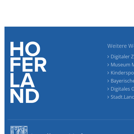
Weitere W
Digitaler Z
Museum M
Kinderspo
Bayerisch
Digitales
Stadt.Lan