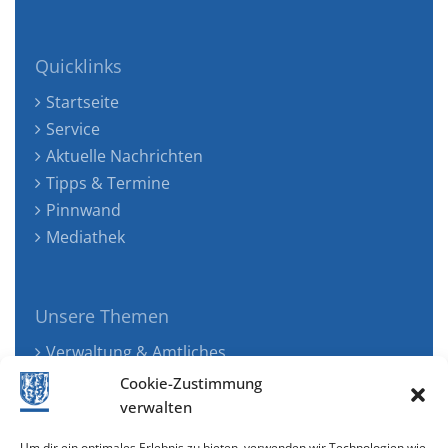
Quicklinks
Startseite
Service
Aktuelle Nachrichten
Tipps & Termine
Pinnwand
Mediathek
Unsere Themen
Verwaltung & Amtliches
Jugend, Familie & Gesundheit
Cookie-Zustimmung
Tourismus, Freizeit & Ökologie
verwalten
Kunst, Kultur & Musik
Um dir ein optimales Erlebnis zu bieten, verwenden wir Technologien wie