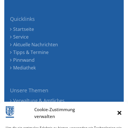
Quicklinks
Startseite
Service
Aktuelle Nachrichten
Tipps & Termine
Pinnwand
Mediathek
Unsere Themen
Verwaltung & Amtliches
Jugend, Familie & Gesundheit
Cookie-Zustimmung
Tourismus, Freizeit & Ökologie
verwalten
Kunst, Kultur & Musik
Um dir ein optimales Erlebnis zu bieten, verwenden wir Technologien wie