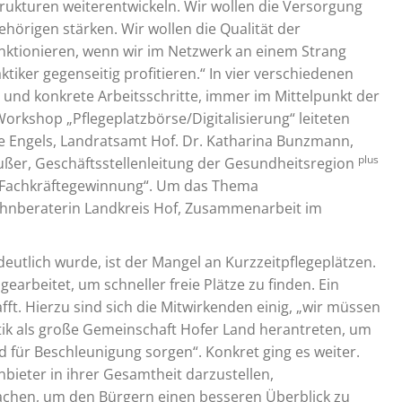
rukturen weiterentwickeln. Wir wollen die Versorgung
örigen stärken. Wir wollen die Qualität der
ktionieren, wenn wir im Netzwerk an einem Strang
iker gegenseitig profitieren.“ In vier verschiedenen
und konkrete Arbeitsschritte, immer im Mittelpunkt der
rkshop „Pflegeplatzbörse/Digitalisierung“ leiteten
we Engels, Landratsamt Hof. Dr. Katharina Bunzmann,
plus
ußer, Geschäftsstellenleitung der Gesundheitsregion
„Fachkräftegewinnung“. Um das Thema
hnberaterin Landkreis Hof, Zusammenarbeit im
utlich wurde, ist der Mangel an Kurzzeitpflegeplätzen.
earbeitet, um schneller freie Plätze zu finden. Ein
fft. Hierzu sind sich die Mitwirkenden einig, „wir müssen
itik als große Gemeinschaft Hofer Land herantreten, um
d für Beschleunigung sorgen“. Konkret ging es weiter.
Anbieter in ihrer Gesamtheit darzustellen,
achen, um den Bürgern einen besseren Überblick zu