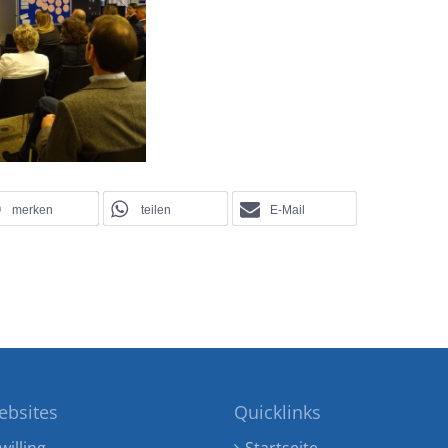
merken
teilen
E-Mail
ebsites
Quicklinks