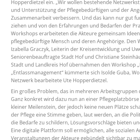
Hopperdietzel ein. „Wir wollen bestehende Netzwerkst
und Unterstützung der Pflegebedürftigen und der Angeh
Zusammenarbeit verbessern. Und das kann nur gut fun
ziehen und von den Erfahrungen und Bedarfen der Prakt
Workshops erarbeiteten die Akteure gemeinsam Ideen 
pflegebedürftige Mensch und deren Angehörige. Den Wo
Izabella Graczyk, Leiterin der Kreisentwicklung und U
Seniorenbeauftragte Stadt Hof und Christiane Steinhä
Stadt und Landkreis Hof übernahmen den Workshop 
„Entlassmanagement“ kümmerte sich Isolde Guba, Wo
Netzwerk bearbeitete Ute Hopperdietzel.
Ein großes Problem, das in mehreren Arbeitsgruppen de
Ganz konkret wird dazu nun an einer Pflegeplatzbörse g
kleiner Meilenstein, der jedoch keine neuen Plätze scha
der Pflege eine Stimme geben, laut werden, an die Pol
die Bedarfe zu schildern, Lösungsvorschläge bieten un
Eine digitale Plattform soll ermöglichen, alle sozialen 
Veranstaltungen der Akteure gebündelt sichtbar zu m