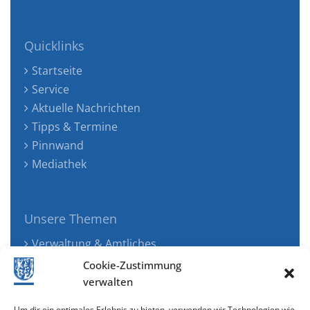
Quicklinks
Startseite
Service
Aktuelle Nachrichten
Tipps & Termine
Pinnwand
Mediathek
Unsere Themen
Verwaltung & Amtliches
Jugend, Familie & Gesundheit
Cookie-Zustimmung
Tourismus, Freizeit & Ökologie
verwalten
Kunst, Kultur & Musik
Um dir ein optimales Erlebnis zu bieten, verwenden wir Technologien wie