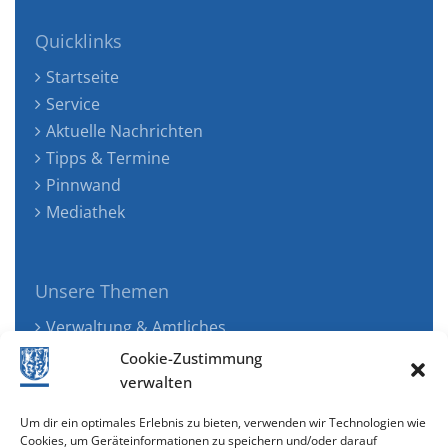
Quicklinks
Startseite
Service
Aktuelle Nachrichten
Tipps & Termine
Pinnwand
Mediathek
Unsere Themen
Verwaltung & Amtliches
Jugend, Familie & Gesundheit
Cookie-Zustimmung
Tourismus, Freizeit & Ökologie
verwalten
Kunst, Kultur & Musik
Um dir ein optimales Erlebnis zu bieten, verwenden wir Technologien wie
Wirtschaft & Verkehr
Cookies, um Geräteinformationen zu speichern und/oder darauf